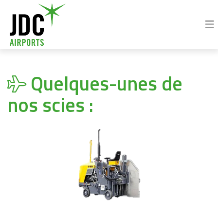
+32 69 77 92 30
info@jdc-airports.com
Quelques-unes de
nos scies :