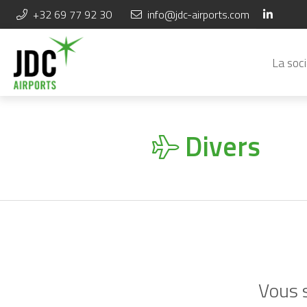
+32 69 77 92 30
info@jdc-airports.com
La soc
Divers
Vous s