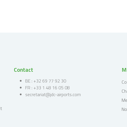
Contact
Me
BE : +32 69 77 92 30
Co
FR : +33 1 48 16 05 08
Ch
secretariat@jdc-airports.com
Me
No